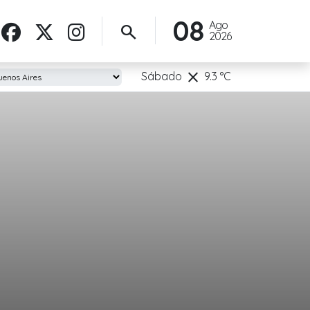
08
Ago
search
2026
clear
Sábado
9.3
°C