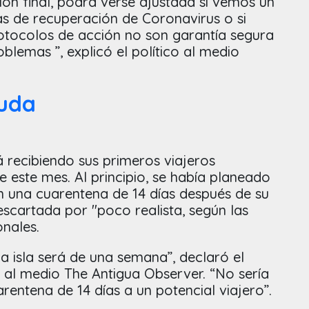
ión final, podrá verse ajustada si vemos un
as de recuperación de Coronavirus o si
tocolos de acción no son garantía segura
oblemas ”, explicó el político al medio
buda
á recibiendo sus primeros viajeros
de este mes. Al principio, se había planeado
an una cuarentena de 14 días después de su
descartada por "poco realista, según las
nales.
a isla será de una semana”, declaró el
 al medio The Antigua Observer. “No sería
rentena de 14 días a un potencial viajero”.