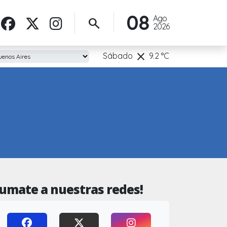
08
Ago
search
2026
clear
Sábado
9.2
°C
Sumate a nuestras redes!