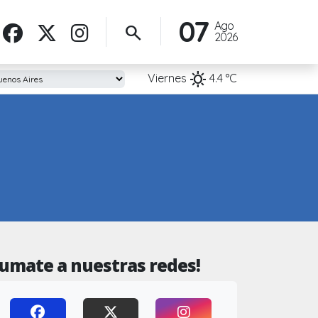
07
Ago
search
2026
sunny
Viernes
4.4
°C
Sumate a nuestras redes!