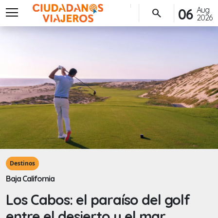
menu
Aug
06
search
2026
Destinos
Baja California
Los Cabos: el paraíso del golf
entre el desierto y el mar