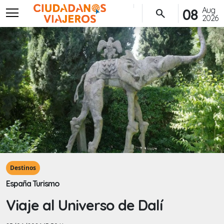
menu
Aug
08
search
2026
Destinos
España Turismo
Viaje al Universo de Dalí