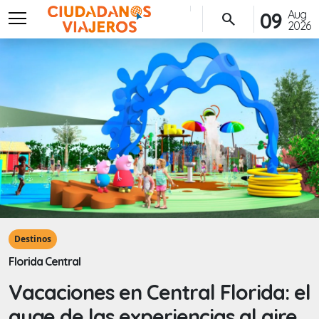
menu
Aug
09
search
2026
Destinos
Florida Central
Vacaciones en Central Florida: el
auge de las experiencias al aire