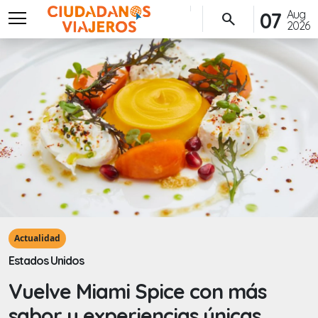
menu
Aug
07
search
2026
Actualidad
Estados Unidos
Vuelve Miami Spice con más
sabor y experiencias únicas