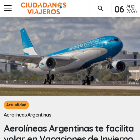
menu
Aug
06
search
2026
Actualidad
Aerolíneas Argentinas
Aerolíneas Argentinas te facilita
volar en Vacaciones de Invierno