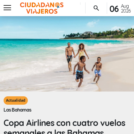
menu
Aug
06
search
2026
Actualidad
Las Bahamas
Copa Airlines con cuatro vuelos
semanales a las Bahamas