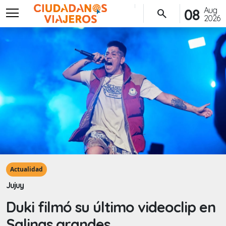
menu
Aug
08
search
2026
Actualidad
Jujuy
Duki filmó su último videoclip en
Salinas grandes